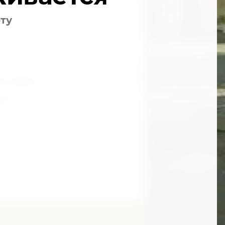
альности
оту
ель Партии.
йта.
2-й этаж.