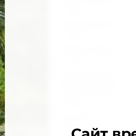
Победы и Независимости.
04.
02.2022
Заявление председателя РПП
"Акзаара" Дзапшба Л.Ю.
10.
03.2021
Обращение председателя
РПП "Акзаара" к ЧПП РФ в РА
09.
08.2020
Помощника президента
Абхазии по международным
связям не пропускали через
КПП "Псоу" несмотря на
дипломатический паспорт
08.
08.2020
Это был ответ на "объявление
войны" России
Сайт вр
03.
08.2020