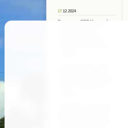
17.
12.2024
Политсовет РПП "Акзаара"
единогласно поддержал
выдвижение Адгура
Амирановича Ардзынба на
президентских выборах,
назначенных на 15.02.2025
30.
09.2023
Председатель РПП «Акзаара»
Дзапшба Леонид Юрьевич
поздравил соотечественников
с великим праздником - Днём
Победы и Независимости
29.
09.2022
Председатель РПП «Акзаара»
генерал-лейтенант Леонид
Дзапшба от лица партии и от
себя лично поздравил народ
Абхазии с 29-летием Дня