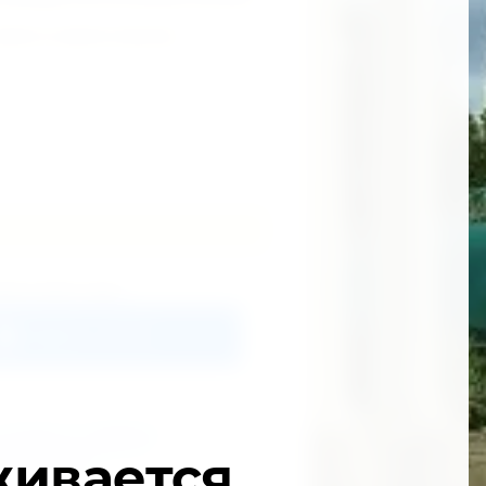
момента провозглашения.
жете войти через:
Войти с VK ID
согласие на передачу и
персональных данных
в
живается
и с
политикой