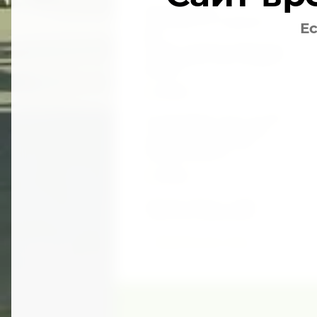
Россия в случае
необходимости поддержит
Ес
весь
процесс оказания медпомощи
и пребывания своих граждан в
Абхазии
01.
08.2020
За прошедшие сутки, на 19-00
1 августа 2020 г., в Абхазии
выявлено еще 14 новых
случаев COVID-19
01.
08.2020
Граница открыта с обеих
сторон без ограничений
Прочитать все статьи