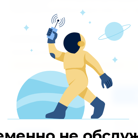
Раули Хаджимба.
Решение суда кассационной инстанции вступает в силу с 
Комментарии
Комментариев пока нет
Пожалуйста, авторизуйтесь, чтобы оставить комментарий.
E-mail:
Также Вы мо
Пароль:
Забыли пароль?
Я выражаю
обработку 
еменно не обслу
соответстви
Вход
Регистрация