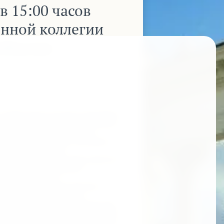
 в 15:00 часов
онной коллегии
Абхазия
 в 15:00 часов состоится заседание
министративным делам и по делам
рушениях Верховного суда
 судей Лии Адлейба, Екатерины
вом Темура Тарба.
рассмотрит жалобу представителя
са Квициниа на решение
нии незаконным и
омиссии Республики Абхазия
нта Республики Абхазия.
Рауля Пачулия, Оксаны Пилия под
да признал законным решение ЦИК
 Президентом Республики Абхазия