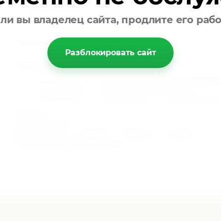
конфиденци
ли вы владелец сайта, продлите его раб
Контакты партии "Акзаара"
Разблокировать сайт
Написать письмо:
akzaara@mail.ru
-
официальные обращения, председат
office@akzaara.su
- для вступления в Партию.
mail@akzaara.su
;
akzaara@yandex.ru
- по вопросам са
Позвонить:
+7 940 700-20-02 ; +7 940 993-91-77
Приехать в офис:
Республика Абхазия, Сухум, ул.Лакоба, 109, 
Мы в соцсетях
Instagram
Facebook
YouTube
Политика конфиденциальности