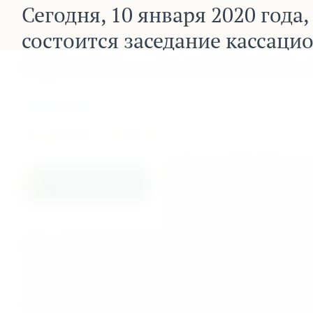
Сегодня, 10 января 2020 года,
состоится заседание кассаци
Верховного суда Республики 
Разделы
Дата публикации: 10.01.2020 12:45
Сегодня, 10 января 2020 года,
кассационной коллегии по ад
об административных правона
Республики Абхазия в составе
Онищенко под председательст
Суд кассационной инстанции 
истца - кандидата в Президенты Республики Абхазия Алха
Верховного суда
от 20 сентября 2019 года
по иску о призна
недействительным Решения Центральной избирательной к
(протокол №21 от 09.09.2019 г.) об итогах выборов Президе
​Суд первой инстанции, в составе судей Верховного суда 
председательством Генри Гамисония, 20 сентября 2019 го
Республики Абхазия от 09 сентября 2019 года об избрании